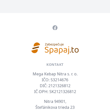
Pätička
Facebook
KONTAKT
Mega Kebap Nitra s. r. o.
IČO: 53214676
DIČ: 2121326812
IČ-DPH: SK2121326812
Nitra 94901,
Štefánikova trieda 23