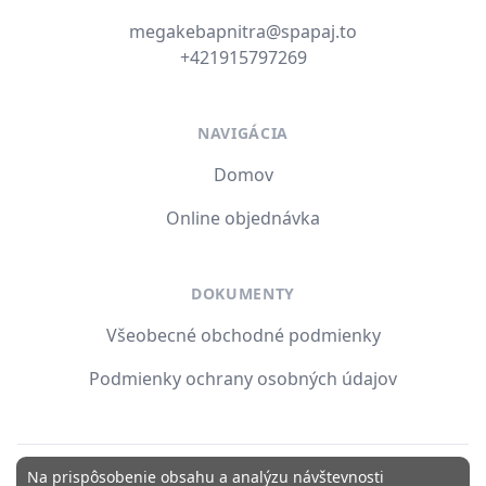
E-mail
megakebapnitra@spapaj.to
Tel. číslo
+421915797269
NAVIGÁCIA
Domov
Online objednávka
DOKUMENTY
Všeobecné obchodné podmienky
Podmienky ochrany osobných údajov
Na prispôsobenie obsahu a analýzu návštevnosti