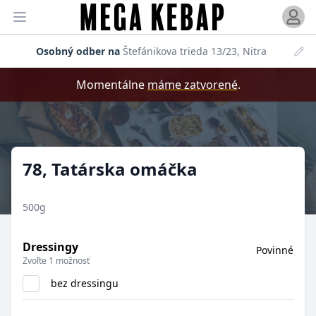
Otvori
Otvoriť menu
Osobný odber na
Štefánikova trieda 13/23, Nitra
Momentálne
máme zatvorené
.
Produkt
78, Tatárska omáčka
500g
Dressingy
Povinné
Zvoľte 1 možnosť
bez dressingu