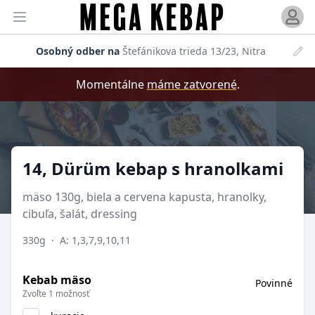
Otvori
Otvoriť menu
Osobný odber na
Štefánikova trieda 13/23, Nitra
Momentálne
máme zatvorené
.
Produkt
14, Dürüm kebap s hranolkami
mäso 130g, biela a cervena kapusta, hranolky,
cibuľa, šalát, dressing
330g
·
A: 1,3,7,9,10,11
Kebab mäso
Povinné
Zvoľte 1 možnosť