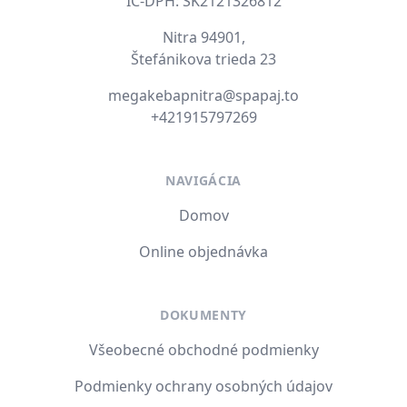
IČ-DPH: SK2121326812
Nitra 94901,
Štefánikova trieda 23
E-mail
megakebapnitra@spapaj.to
Tel. číslo
+421915797269
NAVIGÁCIA
Domov
Online objednávka
DOKUMENTY
Všeobecné obchodné podmienky
Podmienky ochrany osobných údajov