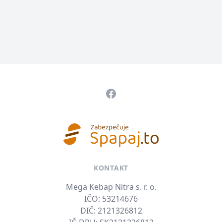
Pätička
Facebook
KONTAKT
Mega Kebap Nitra s. r. o.
IČO: 53214676
DIČ: 2121326812