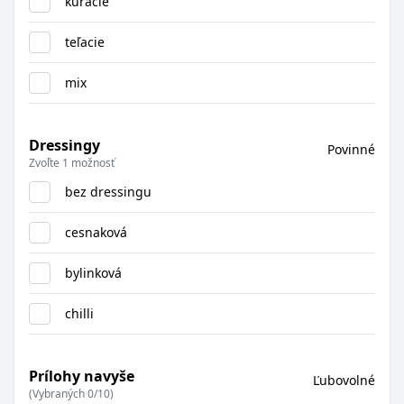
kuracie
teľacie
mix
Dressingy
Povinné
Zvoľte 1 možnosť
bez dressingu
cesnaková
bylinková
chilli
Prílohy navyše
Ľubovolné
(Vybraných 0/10)