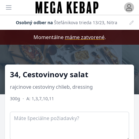
Otvori
Otvoriť menu
Osobný odber na
Štefánikova trieda 13/23, Nitra
Momentálne
máme zatvorené
.
Produkt
34, Cestovinovy salat
rajcinove cestoviny chlieb, dressing
300g
·
A: 1,3,7,10,11
Poznámka