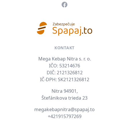
Facebook
KONTAKT
Mega Kebap Nitra s. r. o.
IČO: 53214676
DIČ: 2121326812
IČ-DPH: SK2121326812
Nitra 94901,
Štefánikova trieda 23
E-mail
megakebapnitra@spapaj.to
Tel. číslo
+421915797269