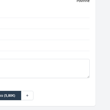
Povinné
1ks (5,80€)