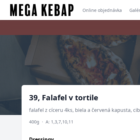
Online objednávka
Galé
Produkt
39, Falafel v tortile
falafel z cíceru 4ks, biela a červená kapusta, cib
400g
·
A: 1,3,7,10,11
Dressingy