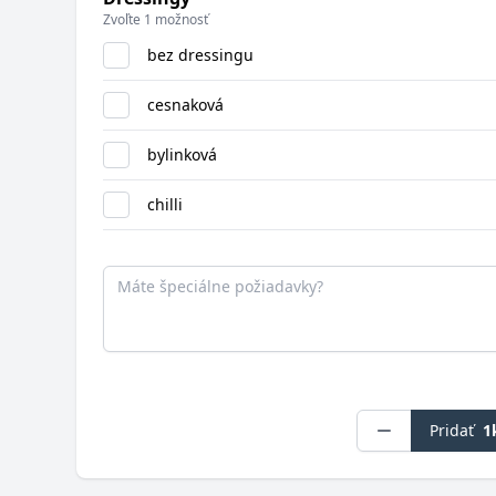
Zvoľte 1 možnosť
bez dressingu
cesnaková
bylinková
chilli
Poznámka
Pridať