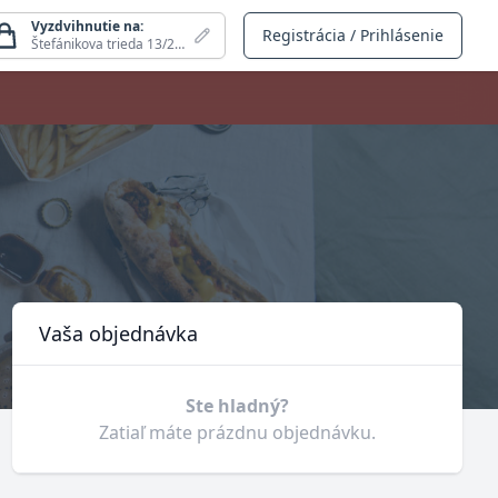
Vyzdvihnutie na:
Registrácia / Prihlásenie
Štefánikova trieda 13/23, Nitra
Košík
Vaša objednávka
Ste hladný?
Zatiaľ máte prázdnu objednávku.