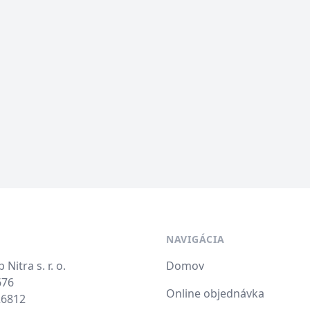
NAVIGÁCIA
itra s. r. o.
Domov
676
Online objednávka
26812