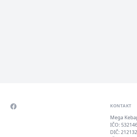
Pätička
Facebook
KONTAKT
Mega Kebap N
IČO: 53214
DIČ: 21213