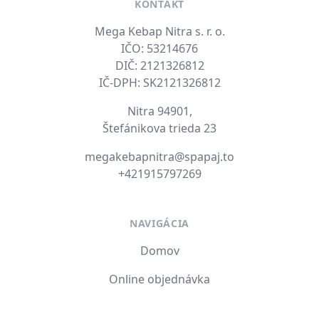
KONTAKT
Mega Kebap Nitra s. r. o.
IČO: 53214676
DIČ: 2121326812
IČ-DPH: SK2121326812
Nitra 94901,
Štefánikova trieda 23
E-mail
megakebapnitra@spapaj.to
Tel. číslo
+421915797269
NAVIGÁCIA
Domov
Online objednávka