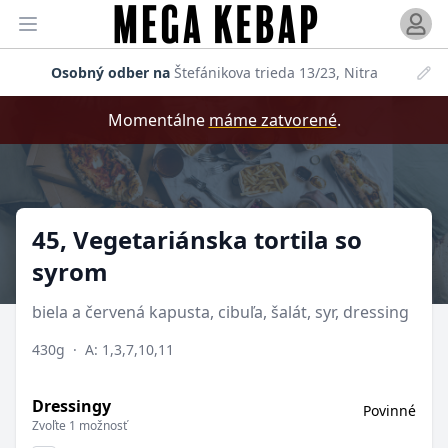
Otvori
Otvoriť menu
Osobný odber na
Štefánikova trieda 13/23, Nitra
Momentálne
máme zatvorené
.
Produkt
45, Vegetariánska tortila so
syrom
biela a červená kapusta, cibuľa, šalát, syr, dressing
430g
·
A: 1,3,7,10,11
Dressingy
Povinné
Zvoľte 1 možnosť