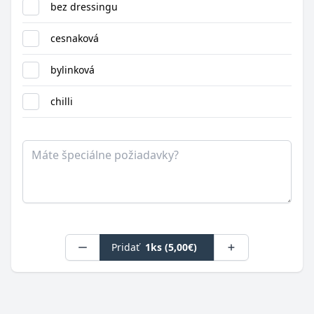
bez dressingu
cesnaková
bylinková
chilli
Poznámka
Pridať
1ks (5,00€)