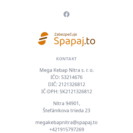
Facebook
KONTAKT
Mega Kebap Nitra s. r. o.
IČO: 53214676
DIČ: 2121326812
IČ-DPH: SK2121326812
Nitra 94901,
Štefánikova trieda 23
E-mail
megakebapnitra@spapaj.to
Tel. číslo
+421915797269