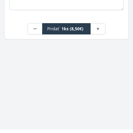
Pridať
1ks (8,50€)
Pätička