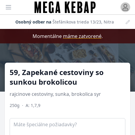
Otvori
Otvoriť menu
Osobný odber na
Štefánikova trieda 13/23, Nitra
Momentálne
máme zatvorené
.
Produkt
59, Zapekané cestoviny so
sunkou brokolicou
rajcinove cestoviny, sunka, brokolica syr
250g
·
A: 1,7,9
Poznámka